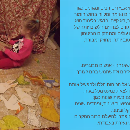
 אביזרים רבים ומגוונים כגון:
ורים נעימה ומלווה בחוש הומור
ר, לא קיים. הדגש בלימוד הוא
גורם לצדדים חלשים יותר של
ולים ומתחזקים הביטחון
וב יותר, מחוזק ומבורך.
שאנחנו - אנשים מבוגרים,
 אליהם ולהשתמש בהם לצורך
 אל הכוחות הללו ולהפעיל אותם
נו לצאת כמעט מכל בעיה.
 בעיות שונות כגון:
ונפשיות שונות, ופחדים שונים
 ובינוני.
היפתר ולהיעלם ברוב המקרים
 נעזרת בעבודתי.