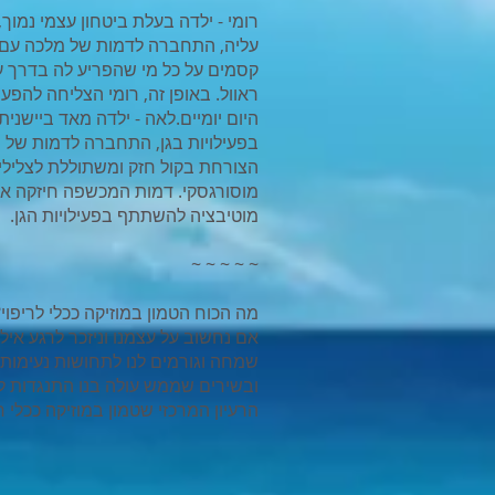
רומי - ילדה בעלת ביטחון עצמי נמוך,
עליה, התחברה לדמות של מלכה עם
קסמים על כל מי שהפריע לה בדרך על
ראוול. באופן זה, רומי הצליחה להפ
היום יומיים.לאה - ילדה מאד ביישני
בפעילויות בגן, התחברה לדמות של
הצורחת בקול חזק ומשתוללת לצלילי
מוסורגסקי. דמות המכשפה חיזקה את
מוטיבציה להשתתף בפעילויות הגן.
~ ~ ~ ~ ~
מה הכוח הטמון במוזיקה ככלי לריפוי?
אם נחשוב על עצמנו וניזכר לרגע אילו
שמחה וגורמים לנו לתחושות נעימות, א
ובשירים שממש עולה בנו התנגדות להא
הרעיון המרכזי שטמון במוזיקה ככלי רי