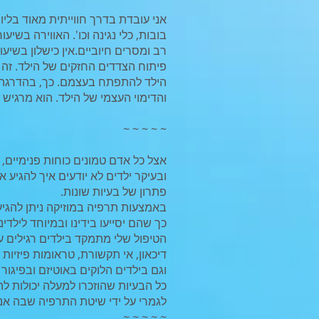
אני עובדת בדרך חווייתית מאוד בליווי
בובות, כלי נגינה וכו'. האווירה בשיע
רב ומסרים חיוביים.אין כישלון בשיעו
פיתוח הצדדים החזקים של הילד. זה 
הילד להתפתח בעצמם. כך, בהדרגה ע
והדימוי העצמי של הילד. הוא מרגיש ט
~ ~ ~ ~ ~
אצל כל אדם טמונים כוחות פנימיים, 
ובעיקר ילדים לא יודעים איך להגיע
פתרון של בעיות שונות.
באמצעות תרפיה במוזיקה ניתן להגיע
כך שהם יסייעו בידינו ובמיוחד לילדי
הטיפול שלי מתמקד בילדים רגילים עם
דיכאון, אי תקשורת, טראומות פיזיות 
וגם בילדים הלוקים באוטיזם ובפיגור קל
כל הבעיות שהוזכרו למעלה יכולות ל
לגמרי על ידי שיטת התרפיה שבה אני
~ ~ ~ ~ ~