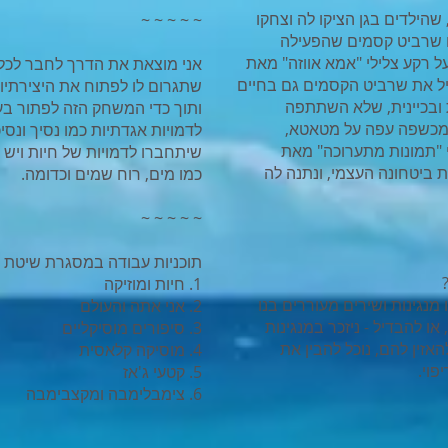
 שהילדים בגן הציקו לה וצחקו
~ ~ ~ ~ ~
 שרביט קסמים שהפעילה
 רקע צלילי "אמא אווזה" מאת
אני מוצאת את הדרך לחבר לכל
עיל את שרביט הקסמים גם בחיים
שתגרום לו לפתוח את היצירתיו
ת ובכיינית, שלא השתתפה
ותוך כדי המשחק הזה לפתור בעי
 מכשפה עפה על מטאטא,
לדמויות אגדתיות כמו נסיך ונסי
 "תמונות מתערוכה" מאת
שיתחברו לדמויות של חיות ויש
 ביטחונה העצמי, ונתנה לה
כמו מים, רוח שמים וכדומה.
~ ~ ~ ~ ~
תוכניות עבודה במסגרת שיטת 
1. חיות ומוזיקה
 מנגינות ושירים מעוררים בנו
2. אני אתה והעולם
ו להבדיל - ניזכר במנגינות
3. סיפורים מוסיקליים
זין להם, נוכל להבין את
4. מוסיקה קלאסית
פוי.
5. קטעי ג'אז
6. צימבלימבה ומקצבימבה